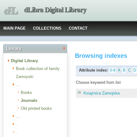
dLibra Digital Library
MAIN PAGE
COLLECTIONS
CONTACT
Library
Browsing indexes
Digital Library
Book collection of family
Attribute index:
0-9
A
B
C
D
Zamoyski
Choose keyword from list
...
Books
Książnica Zamojska
Journals
Old printed books
....
.
.