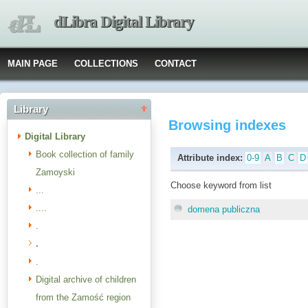
dLibra Digital Library
MAIN PAGE
COLLECTIONS
CONTACT
Library
Browsing indexes
Digital Library
Book collection of family
Attribute index:
0-9
A
B
C
D
Zamoyski
Choose keyword from list
...
....
domena publiczna
.
.
.
Digital archive of children
from the Zamość region