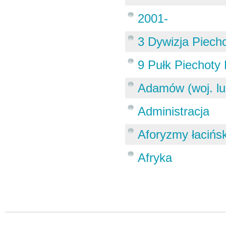
2001-
3 Dywizja Piech
9 Pułk Piechoty
Adamów (woj. lu
Administracja
Aforyzmy łacińs
Afryka