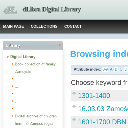
dLibra Digital Library
MAIN PAGE
COLLECTIONS
CONTACT
Library
Browsing ind
Digital Library
Book collection of family
Attribute index:
0-9
A
B
C
D
Zamoyski
...
Choose keyword fr
....
.
1301-1400
.
16.03.03 Zamoś
.
Digital archive of children
1601-1700 DBN
from the Zamość region