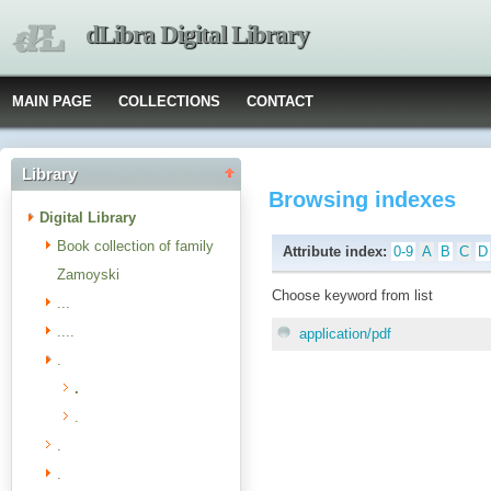
dLibra Digital Library
MAIN PAGE
COLLECTIONS
CONTACT
Library
Browsing indexes
Digital Library
Book collection of family
Attribute index:
0-9
A
B
C
D
Zamoyski
Choose keyword from list
...
....
application/pdf
.
.
.
.
.