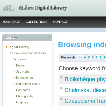
dLibra Digital Library
MAIN PAGE
COLLECTIONS
CONTACT
Library
Browsing ind
Digital Library
Book collection of family
Keywords:
0-9
A
B
C
D
E
Zamoyski
Books
Choose keyword fr
Journals
Manuscripts
Bibliothèque ph
Old printed books
Chełmska, diecez
Postcards
Photography
Czasopisma fran
Graphics