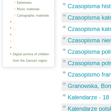
Ephemera
Czasopisma hist
Music materials
Cartographic materials
Czasopisma katol
...
Czasopisma katol
....
.
Czasopisma niem
.
.
Czasopisma poli
Digital archive of children
from the Zamość region
Czasopisma pols
Czasopismo fra
Granowska, Bona
Kalendarze - 18
Kalendarze polsk