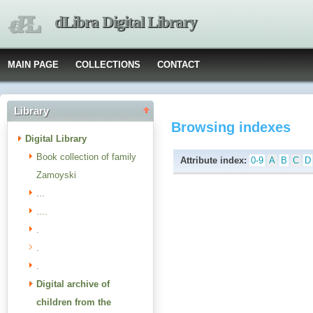
dLibra Digital Library
MAIN PAGE
COLLECTIONS
CONTACT
Library
Browsing indexes
Digital Library
Book collection of family
Attribute index:
0-9
A
B
C
D
Zamoyski
...
....
.
.
.
Digital archive of
children from the