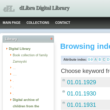
dLibra Digital Library
MAIN PAGE
COLLECTIONS
CONTACT
Library
Browsing ind
Digital Library
Book collection of family
Attribute index:
0-9
A
B
C
D
Zamoyski
...
Choose keyword fr
....
.
01.01.1929
.
01.01.1930
.
Digital archive of
01.01.1931
children from the