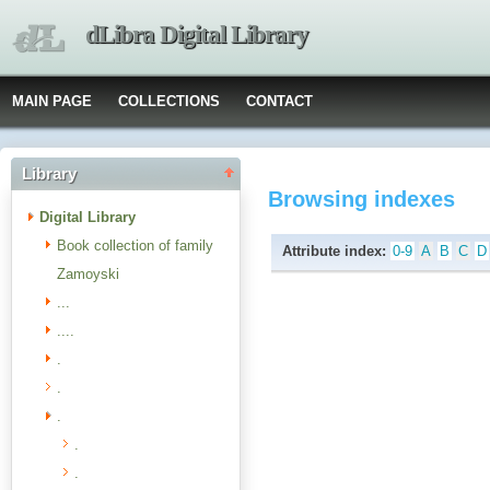
dLibra Digital Library
MAIN PAGE
COLLECTIONS
CONTACT
Library
Browsing indexes
Digital Library
Book collection of family
Attribute index:
0-9
A
B
C
D
Zamoyski
...
....
.
.
.
.
.