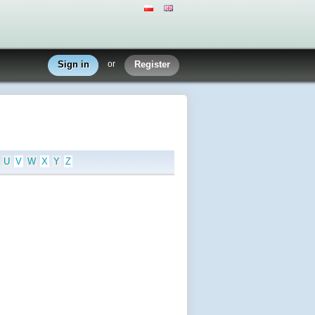
Sign in
or
Register
U
V
W
X
Y
Z