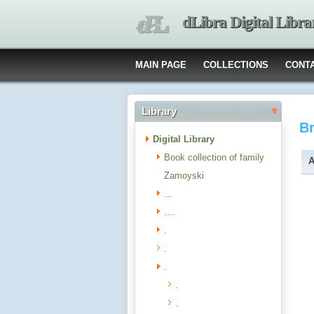
dLibra Digital Libra
MAIN PAGE
COLLECTIONS
CONT
Library
B
Digital Library
Book collection of family
A
Zamoyski
...
....
.
.
.
.
.