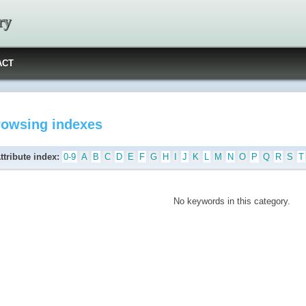
ry
ACT
rowsing indexes
ttribute index:
0-9
A
B
C
D
E
F
G
H
I
J
K
L
M
N
O
P
Q
R
S
T
No keywords in this category.