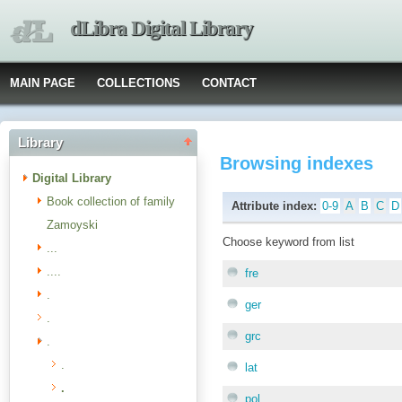
dLibra Digital Library
MAIN PAGE
COLLECTIONS
CONTACT
Library
Browsing indexes
Digital Library
Book collection of family
Attribute index:
0-9
A
B
C
D
Zamoyski
Choose keyword from list
...
....
fre
.
ger
.
grc
.
.
lat
.
pol