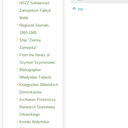
NSZZ Solidarność
ros
Zamojskich Fabryk
Mebli
Regional Journals
1893-1945
Ship "Ziemia
Zamojska"
From the library of
Szymon Szymonowic
Bibliographer
Władysław Trębicki
Księgozbiór Wileńskich
Dominikanów
Archiwum Przeźroczy
Barwnych Stanisława
Orłowskiego
Kroniki Wołyńskie