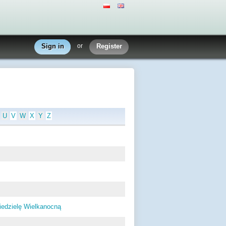
Sign in
or
Register
U
V
W
X
Y
Z
Niedzielę Wielkanocną