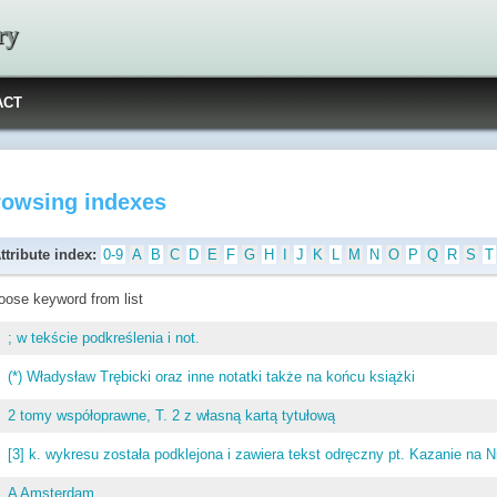
ry
ACT
rowsing indexes
ttribute index:
0-9
A
B
C
D
E
F
G
H
I
J
K
L
M
N
O
P
Q
R
S
T
oose keyword from list
; w tekście podkreślenia i not.
(*) Władysław Trębicki oraz inne notatki także na końcu książki
2 tomy współoprawne, T. 2 z własną kartą tytułową
[3] k. wykresu została podklejona i zawiera tekst odręczny pt. Kazanie na 
A Amsterdam