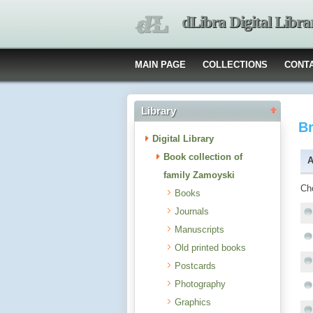
dLibra Digital Libra
MAIN PAGE
COLLECTIONS
CONT
Library
B
Digital Library
Book collection of
A
family Zamoyski
Ch
Books
Journals
Manuscripts
Old printed books
Postcards
Photography
Graphics