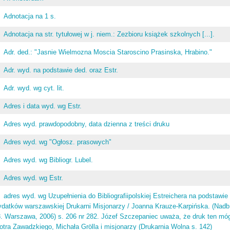
Adnotacja na 1 s.
Adnotacja na str. tytułowej w j. niem.: Zezbioru książek szkolnych [...].
Adr. ded.: "Jasnie Wielmozna Moscia Staroscino Prasinska, Hrabino."
Adr. wyd. na podstawie ded. oraz Estr.
Adr. wyd. wg cyt. lit.
Adres i data wyd. wg Estr.
Adres wyd. prawdopodobny, data dzienna z treści druku
Adres wyd. wg "Ogłosz. prasowych"
Adres wyd. wg Bibliogr. Lubel.
Adres wyd. wg Estr.
adres wyd. wg Uzupełnienia do Bibliografiipolskiej Estreichera na podstawie
datków warszawskiej Drukarni Misjonarzy / Joanna Krauze-Karpińska. (Nadb. 
. Warszawa, 2006) s. 206 nr 282. Józef Szczepaniec uważa, że druk ten mó
otra Zawadzkiego, Michała Grölla i misjonarzy (Drukarnia Wolna s. 142)