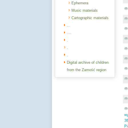
Ephemera
Music materials
Cartographic materials
...
....
.
.
.
Digital archive of children
from the Zamość region
wy
38
Pi