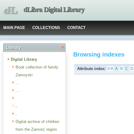
dLibra Digital Library
MAIN PAGE
COLLECTIONS
CONTACT
Library
Browsing indexes
Digital Library
Book collection of family
Attribute index:
0-9
A
B
C
D
Zamoyski
...
....
.
.
.
Digital archive of children
from the Zamość region