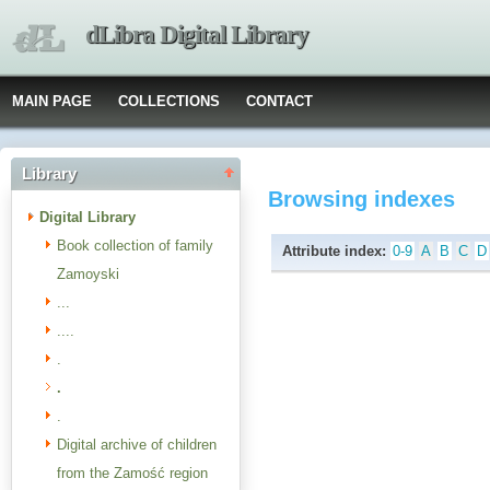
dLibra Digital Library
MAIN PAGE
COLLECTIONS
CONTACT
Library
Browsing indexes
Digital Library
Book collection of family
Attribute index:
0-9
A
B
C
D
Zamoyski
...
....
.
.
.
Digital archive of children
from the Zamość region