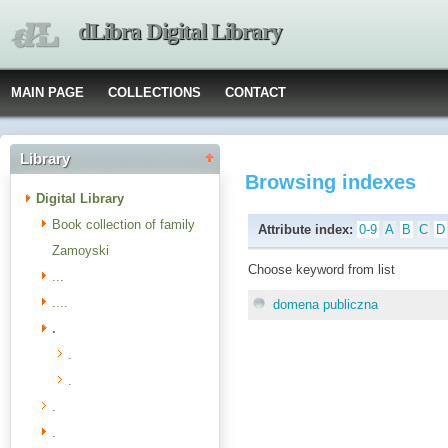
dLibra Digital Library
MAIN PAGE
COLLECTIONS
CONTACT
Library
Browsing indexes
Digital Library
Book collection of family
Attribute index:
0-9
A
B
C
D
Zamoyski
Choose keyword from list
...
....
domena publiczna
.
.
.
.
.