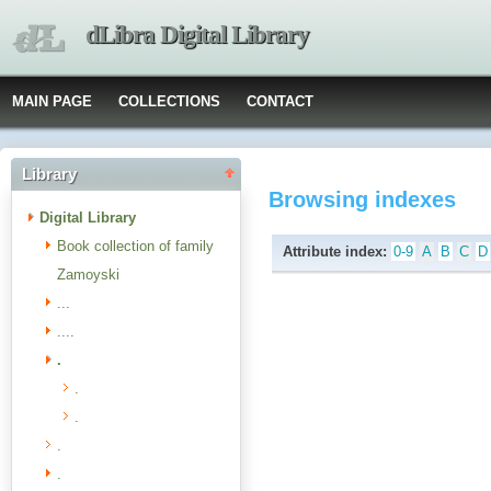
dLibra Digital Library
MAIN PAGE
COLLECTIONS
CONTACT
Library
Browsing indexes
Digital Library
Book collection of family
Attribute index:
0-9
A
B
C
D
Zamoyski
...
....
.
.
.
.
.