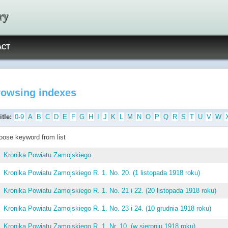
ry
ACT
rowsing indexes
itle:
0-9
A
B
C
D
E
F
G
H
I
J
K
L
M
N
O
P
Q
R
S
T
U
V
W
oose keyword from list
Kronika Powiatu Zamojskiego
Kronika Powiatu Zamojskiego R. 1. No. 20. (1 listopada 1918 roku)
Kronika Powiatu Zamojskiego R. 1. No. 21 i 22. (20 listopada 1918 roku)
Kronika Powiatu Zamojskiego R. 1. No. 23 i 24. (10 grudnia 1918 roku)
Kronika Powiatu Zamojskiego R. 1. Nr. 10. (w sierpniu 1918 roku)