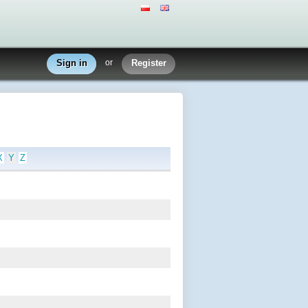
Sign in
or
Register
X
Y
Z