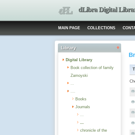
dLibra Digital Libra
MAIN PAGE
COLLECTIONS
CONT
Library
B
Digital Library
Book collection of family
T
Zamoyski
Ch
...
....
Books
Journals
...
...
chronicle of the