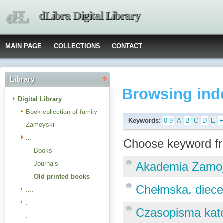
dLibra Digital Library
MAIN PAGE
COLLECTIONS
CONTACT
Library
Browsing ind
Digital Library
Book collection of family
Keywords:
0-9
A
B
C
D
E
Zamoyski
...
Choose keyword fr
Books
Journals
Akademia Zamo
Old printed books
Chełmska, diecez
....
.
Czasopisma katol
.