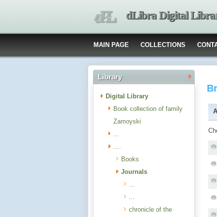
dLibra Digital Libra
MAIN PAGE
COLLECTIONS
CONT
Library
B
Digital Library
Book collection of family
A
Zamoyski
Ch
...
....
Books
Journals
...
...
chronicle of the