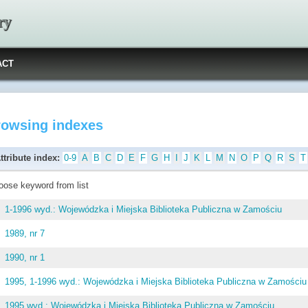
ry
ACT
rowsing indexes
ttribute index:
0-9
A
B
C
D
E
F
G
H
I
J
K
L
M
N
O
P
Q
R
S
T
oose keyword from list
1-1996 wyd.: Wojewódzka i Miejska Biblioteka Publiczna w Zamościu
1989, nr 7
1990, nr 1
1995, 1-1996 wyd.: Wojewódzka i Miejska Biblioteka Publiczna w Zamościu
1995 wyd.: Wojewódzka i Miejska Biblioteka Publiczna w Zamościu