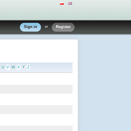
Sign in
or
Register
U
V
W
X
Y
Z