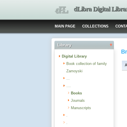
dLibra Digital Libra
MAIN PAGE
COLLECTIONS
CONT
Library
B
Digital Library
Book collection of family
A
Zamoyski
...
....
Books
Journals
Manuscripts
.
.