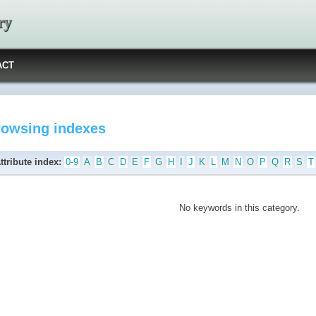
ry
ACT
rowsing indexes
ttribute index:
0-9
A
B
C
D
E
F
G
H
I
J
K
L
M
N
O
P
Q
R
S
T
No keywords in this category.