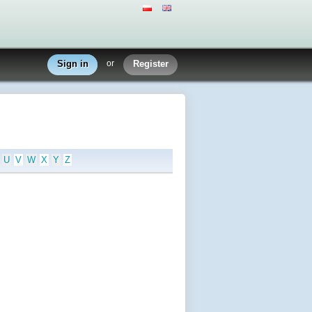
Sign in
or
Register
U
V
W
X
Y
Z