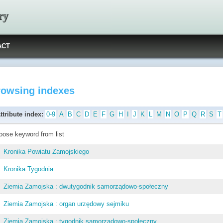
ry
ACT
rowsing indexes
ttribute index:
0-9
A
B
C
D
E
F
G
H
I
J
K
L
M
N
O
P
Q
R
S
T
oose keyword from list
Kronika Powiatu Zamojskiego
Kronika Tygodnia
Ziemia Zamojska : dwutygodnik samorządowo-społeczny
Ziemia Zamojska : organ urzędowy sejmiku
Ziemia Zamojska : tygodnik samorządowo-społeczny