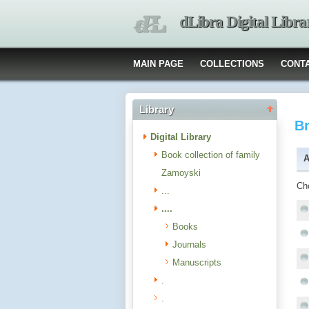
dLibra Digital Libra
MAIN PAGE
COLLECTIONS
CONT
Library
B
Digital Library
Book collection of family
A
Zamoyski
Ch
...
....
Books
Journals
Manuscripts
.
.