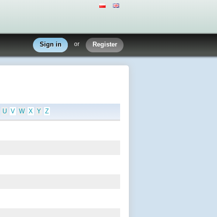
Sign in
or
Register
U
V
W
X
Y
Z