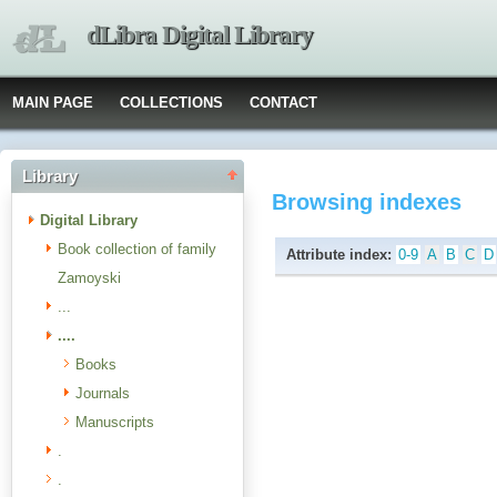
dLibra Digital Library
MAIN PAGE
COLLECTIONS
CONTACT
Library
Browsing indexes
Digital Library
Book collection of family
Attribute index:
0-9
A
B
C
D
Zamoyski
...
....
Books
Journals
Manuscripts
.
.