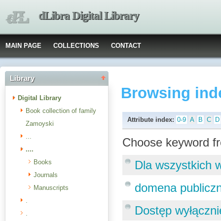
dLibra Digital Library
MAIN PAGE
COLLECTIONS
CONTACT
Library
Browsing ind
Digital Library
Book collection of family
Attribute index:
0-9
A
B
C
D
Zamoyski
...
Choose keyword fr
....
Books
Dla wszystkich 
Journals
domena publicz
Manuscripts
.
Dostęp wyłącznie
.