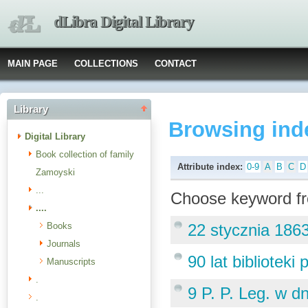
dLibra Digital Library
MAIN PAGE
COLLECTIONS
CONTACT
Library
Browsing ind
Digital Library
Book collection of family
Attribute index:
0-9
A
B
C
D
Zamoyski
...
Choose keyword fr
....
Books
22 stycznia 186
Journals
90 lat bibliotek
Manuscripts
.
9 P. P. Leg. w d
.