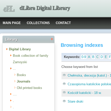
dLibra Digital Library
MAIN PAGE
COLLECTIONS
CONTACT
Library
Browsing indexes
Digital Library
Book collection of family
Keywords:
0-9
A
B
C
D
E
Zamoyski
Choose keyword from list
...
Books
Chełmska, diecezja (katol.) - 
Journals
Czasopisma katolickie polskie
Old printed books
Kościół katolicki - 18 w.
....
.
Stare druki
.