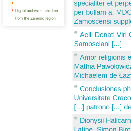
specialiter et pe
.
per bullam a. MDC
Digital archive of children
from the Zamość region
Zamoscensi supple
Aelii Donati Vir
Samosciani [...]
Amor religionis e
Mathia Pawołowicz 
Michaelem de Łazy
Conclusiones phi
Universitate Craco
[...] patrono [...]
Dionysii Halica
Latine. Simon Bir