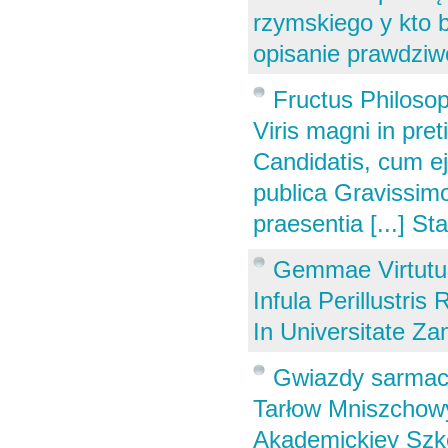
rzymskiego y kto b
opisanie prawdz
Fructus Philoso
Viris magni in pre
Candidatis, cum e
publica Gravissim
praesentia [...] Sta
Gemmae Virtutum 
Infula Perillustri
In Universitate Za
Gwiazdy sarmacki
Tarłow Mniszchowy 
Akademickiey Szko