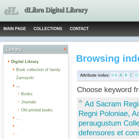
dLibra Digital Library
MAIN PAGE
COLLECTIONS
CONTACT
Library
Browsing ind
Digital Library
Book collection of family
Attribute index:
0-9
A
B
C
D
Zamoyski
...
Choose keyword fr
Books
Journals
Ad Sacram Regi
Old printed books
Regni Poloniae, A
....
peraugustum Colle
.
defensores et co
.