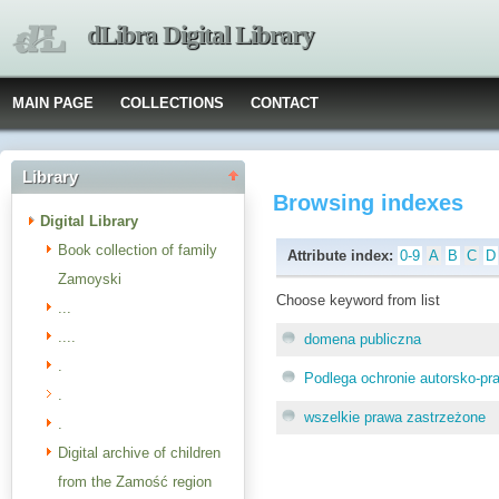
dLibra Digital Library
MAIN PAGE
COLLECTIONS
CONTACT
Library
Browsing indexes
Digital Library
Book collection of family
Attribute index:
0-9
A
B
C
D
Zamoyski
Choose keyword from list
...
....
domena publiczna
.
Podlega ochronie autorsko-pr
.
wszelkie prawa zastrzeżone
.
Digital archive of children
from the Zamość region