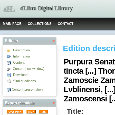
dLibra Digital Library
MAIN PAGE
COLLECTIONS
CONTACT
Edition
Edition descr
Description
Information
Purpura Senato
Content
tincta [...] T
Content(new window)
Download
Zamoscie Zamo
Similar editions
Lvblinensi, [..
Content presentation
Zamoscensi [..
Export metadata
Title: