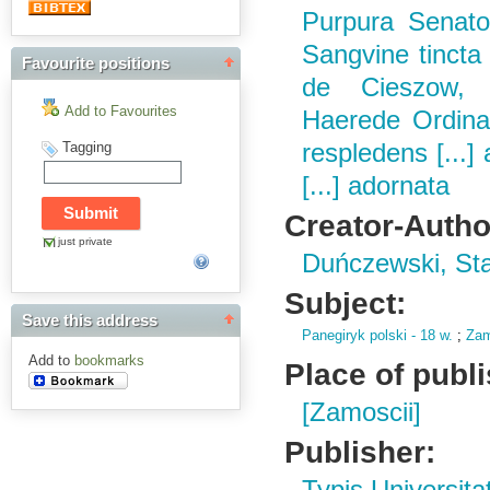
Purpura Senator
Sangvine tincta
Favourite positions
de Cieszow, 
Add to Favourites
Haerede Ordinati
Tagging
respledens [...]
[...] adornata
Creator-Autho
just private
Duńczewski, Sta
Subject:
Save this address
Panegiryk polski - 18 w.
;
Zam
Add to
bookmarks
Place of publ
[Zamoscii]
Publisher: