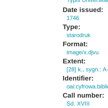
Typis Universit
Date issued:
1746
Type:
starodruk
Format:
image/x.djvu
Extent:
[28] k., sygn.: A
Identifier:
oai:cyfrowa.bibl
Call number:
Sd. XVIII