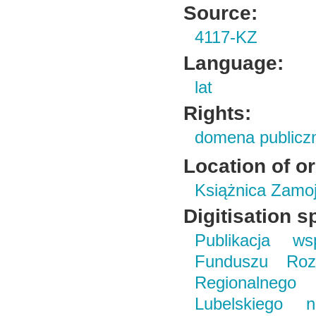
Source:
4117-KZ
Language:
lat
Rights:
domena publicz
Location of or
Książnica Zamoj
Digitisation s
Publikacja ws
Funduszu Roz
Regionalneg
Lubelskiego 