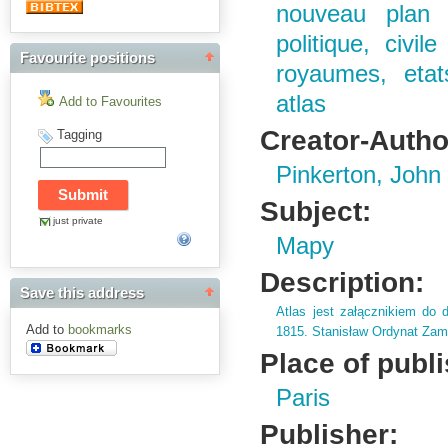
nouveau plan o
politique, civil
Favourite positions
royaumes, etats
atlas
Add to Favourites
Creator-Autho
Tagging
Pinkerton, John
Subject:
just private
Mapy
Description:
Save this address
Atlas jest załącznikiem do
Add to
bookmarks
1815.
Stanisław Ordynat Zamo
Place of publ
Paris
Publisher: