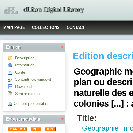
dLibra Digital Library
MAIN PAGE
COLLECTIONS
CONTACT
Edition
Edition descr
Description
Information
Geographie mo
Content
plan ou descrip
Content(new window)
Download
naturelle des 
Similar editions
colonies [...] : 
Content presentation
Title:
Export metadata
Geographie mo