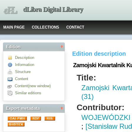
dLibra Digital Library
MAIN PAGE
COLLECTIONS
CONTACT
Edition
Edition description
Description
Zamojski Kwartalnik Kul
Information
Structure
Title:
Content
Content(new window)
Zamojski Kwarta
Similar editions
(31)
Contributor:
Export metadata
WOJEWÓDZKI 
;
[Stanisław Rud