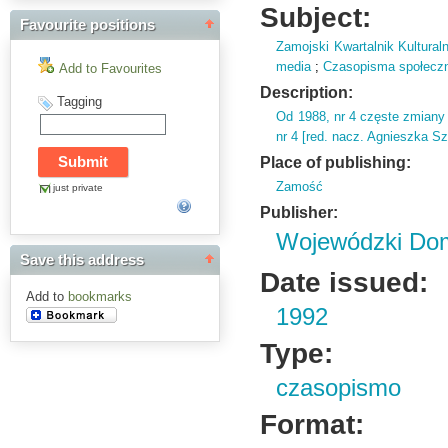
Subject:
Favourite positions
Zamojski Kwartalnik Kultural
media
;
Czasopisma społeczno 
Add to Favourites
Description:
Tagging
Od 1988,
nr 4 częste zmiany 
nr 4 [red.
nacz.
Agnieszka Sz
Place of publishing:
Zamość
just private
Publisher:
Wojewódzki Dom
Save this address
Date issued:
Add to
bookmarks
1992
Type:
czasopismo
Format: